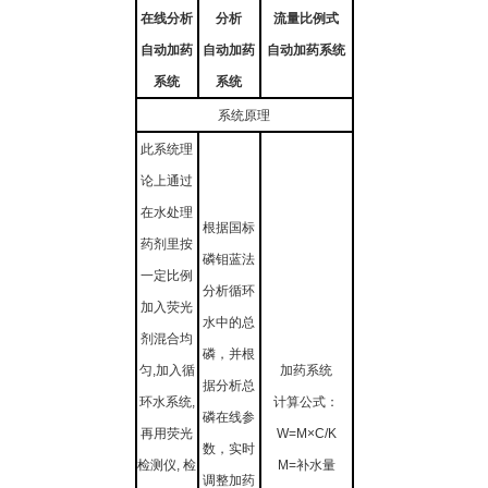
在线分析
分
析
流
量比例式
自动加药
自动
加
药
自动
加药系统
系统
系统
系统原理
此系统理
论上通过
在水处理
根据国标
药剂里按
磷钼蓝法
一定比例
分析循环
加入荧光
水中的总
剂混合均
磷，并根
匀,加入循
加药系统
据分析总
环水系统,
计算公式：
磷在线参
再用荧光
W=M×C/K
数，实时
检测仪, 检
M=补水量
调整加药