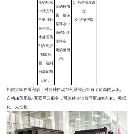
测循环水
C=药剂浓度设
泵的投加
中荧光剂
定
量，确保
含量,按比
K=浓缩倍数
循环水中
例推算出
总磷始终
水处理药
维持在一
剂含量,控
定的范围
制加药
内。
量，达到
自动加药
目的。
相信大家在看完后，对各种自动加药系统已经有了简单的认识。
+
自动加药系统
互联网云服务，可以使企业管理更加智能化、数据
化、人性化。