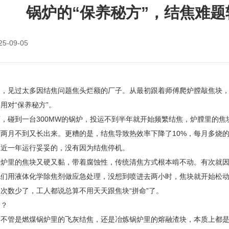
锅炉的“保养秘方”，结焦难
25-09-05
了，见过太多因结焦问题焦头烂额的厂子。从最初跟着师傅爬炉膛敲焦块
用对“保养秘方”。
，碰到一台300MW的锅炉，投运不到半年就开始频繁结焦，炉膛里的
两月不到又长出来。更糟的是，结焦导致热效率下降了10%，每月多烧
，近一年运行妥妥的，没有因为结焦停机。
锅炉里的焦块又硬又黏，带着腐蚀性，传统清焦方式根本啃不动。有次就
他们用液体化学除焦剂做应急处理，没想到喷进去两小时，焦块就开始松
次数少了，工人都说总算不用天天跟焦块“拼命”了。
用？
。不管是燃煤锅炉里的飞灰结焦，还是冶炼锅炉里的熔融渣块，本质上都