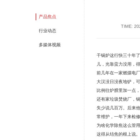
产品焦点
TIME: 20
行业动态
多媒体视频
干锅炉这行快三十年
儿，光靠蛮力没用，得
前几年在一家燃煤电厂
大汉没日没夜地铲，可
比例往炉膛里加一点
还有家垃圾焚烧厂，
失少说几百万。后来
常维护，一年下来检修
为啥化学除焦这么管
这得从结焦的根上说