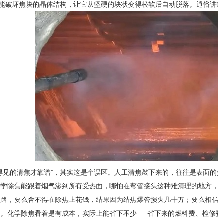
，能破坏焦块的晶体结构，让它从坚硬的块状变得松软后自动脱落。通俗
得见的清焦才靠谱”，其实这是个误区。人工清焦敲下来的，往往是表面的
化学除焦能跟着烟气渗到所有受热面，哪怕在弯管接头这种难清理的地方
路，要么舍不得在除焦上花钱，结果因为结焦爆管损失几十万；要么相信
。化学除焦看着是有成本，实际上能省下不少 — 省下来的燃料费、检