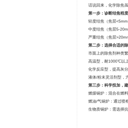
话说回来，化学除焦虽
第一步：诊断结焦程
轻度结焦（焦层<5m
中度结焦（焦层5-2
严重结焦（焦层>20
第二步：选择合适的
市面上的除焦剂种类
高温型，耐1000℃
化学反应型，提高灰
液体/粉末灵活剂型，
第三步：科学投加，
燃煤锅炉：混合在燃
燃油/气锅炉：通过喷
生物质锅炉：需选择