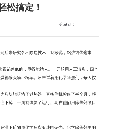
题轻松搞定！
分享到：
，到后来研究各种除焦技术，我敢说，锅炉结焦这事
焦块跟锅盖似的，厚得能站人。一开始用人工清焦，四个
的煤都够买辆小轿车。后来试着用化学除焦剂，每天按
因为焦块脱落堵了过热器，直接停机检修了半个月，损
动往下掉，一周就恢复了运行。现在他们用除焦剂做日
是高温下矿物质化学反应凝成的硬壳。化学除焦剂里的