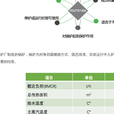
锅炉厂制造的锅炉，锅炉为对角切圆燃烧方式、固态排渣。目前运行中入
严重的结焦。