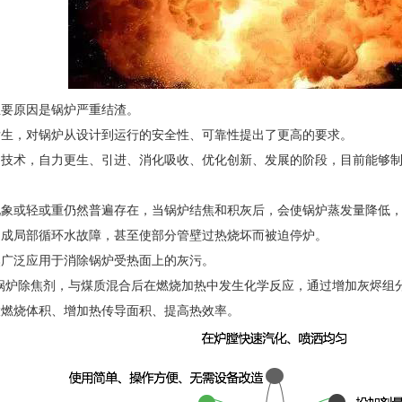
主要原因是锅炉严重结渣。
发生，对锅炉从设计到运行的安全性、可靠性提出了更高的要求。
习技术，自力更生、引进、消化吸收、优化创新、发展的阶段，目前能够
现象或轻或重仍然普遍存在，当锅炉结焦和积灰后，会使锅炉蒸发量降低
造成局部循环水故障，甚至使部分管壁过热烧坏而被迫停炉。
然广泛应用于消除锅炉受热面上的灰污。
30A锅炉除焦剂，与煤质混合后在燃烧加热中发生化学反应，通过增加灰烬
大燃烧体积、增加热传导面积、提高热效率。