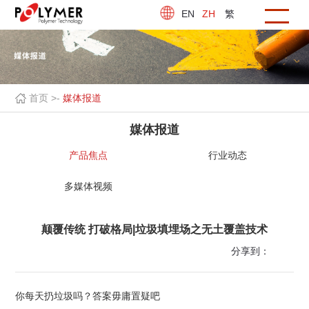
EN
ZH
繁
首页 >
-
媒体报道
媒体报道
产品焦点
行业动态
多媒体视频
颠覆传统 打破格局|垃圾填埋场之无土覆盖技术
分享到：
你每天扔垃圾吗？答案毋庸置疑吧