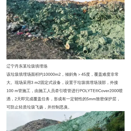
辽宁丹东某垃圾填埋场
该垃圾填埋场面积约10000m2，倾斜角＞45度，覆盖难度非常
大。现场采用3 m2固定式设备，设置于垃圾填埋场顶部，外接
100 m管施工，由施工人员牵引喷管进行POLYTE®Cover2000喷
洒，2天即完成覆盖任务，形成有一定韧性的5mm致密保护层，
可防止轻质垃圾飞扬，并控制恶臭。