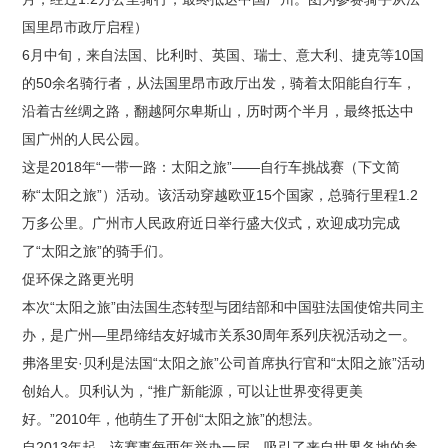
国里昂市政厅启程）
6月中旬，来自法国、比利时、英国、瑞士、意大利、捷克等10国
的50余名骑行者，从法国里昂市政厅出发，骑着太阳能自行车，
沿着古丝绸之路，翻越阿尔卑斯山，历时两个半月，最终抵达中
国广州的人民公园。
这是2018年“一带一路：太阳之旅”——自行车挑战赛（下文简
称“太阳之旅”）活动。该活动穿越欧亚15个国家，总骑行里程1.2
万多公里。广州市人民政府近日举行盛大仪式，欢迎成功完成
了“太阳之旅”的骑手们。
促环保之路更光明
本次“太阳之旅”由法国生态转型与团结部和中国驻法国使馆共同主
办，是广州—里昂缔结友好城市关系30周年系列庆祝活动之一。
弗洛里安·贝利是法国“太阳之旅”公司首席执行官和“太阳之旅”活动
创始人。贝利认为，“推广新能源，可以让世界变得更美
好。”2010年，他萌生了开创“太阳之旅”的想法。
自2013年起，该赛事每两年举办一届，吸引了来自世界各地的参