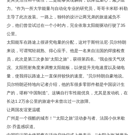
力。”作为一所大学能量与自动化专业的研究员，哥哥卡米耶·科勒
主导了此次改装。一路上，独特的设计让两兄弟的旅途减负不
少，他们曾尝试过在一个小时内，完全依靠太阳能驱动行驶了35
公里。
太阳能车在路途上很讲究电量的分配，这对于斯特法尼·贝尔特朗
来说，可谓驾轻就熟、得心应手。他是一名来自法国的焊接检查
员，此次是第三次参加“太阳之旅”，获得第四名。“我会按天气状
况、太阳照射角度来调整太阳能板，以便提升充电速度以及储电
量，使我得以路途上一直保持较快的速度。”贝尔特朗自豪地说。
贝尔特朗还特地向记者介绍，他的车很多零部件都是中国设计生
产的，堪称“中国制造”。这辆自行车性能优良，尤其是发动机，在
长达1.2万余公里的旅途中未曾出过一次故障。
让两国友谊更温暖
广州是一个很酷的城市！”“太阳之旅”活动参与者、法国小伙米歇
尔·乔盖感叹道。
中国驻法国大使翟隽在活动启动仪式上曾表示，“‘太阳之旅’被誉为