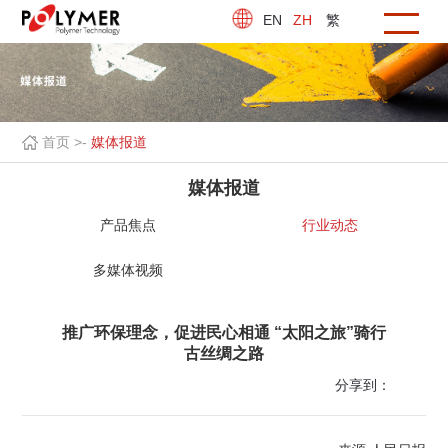
EN
ZH
繁
首页 >
-
媒体报道
媒体报道
产品焦点
行业动态
多媒体视频
推广环保理念，促进民心相通 “太阳之旅”骑行
古丝绸之路
分享到：