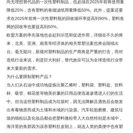
尚无理想替代品的一次性塑料制品，也必须在2025年前将使用量
降低25%，含有塑料的卷烟滤纸用量降低50%。此外，提案还要
求在2025年前将一次性塑料瓶的回收循环率提高到90%，塑料鱼
网的回收率也要提高到50%。
欧盟方案的率先落地也会起到示范和促进作用，详细在不久的将
来，北美、亚洲、南美等经济体的相关禁塑法案也将会陆续出
台。毫无疑问，新规对塑料制品的生产商将是严重的打击，而对
造纸行业来说，则是巨大利好，替代效应可以为全球造纸行业带
来大量新的需求。
为什么要限制塑料产品？
当人们从石油中成功地提炼出聚乙烯时，塑料袋、塑料盆、饮料
杯、吸管、棉花签等物美价廉的日用品便迅速渗透进人们的生活
中。但当这些塑料制品成为垃圾时，因无法降解且遇热后会散发
出有毒物质而成为土壤和水域的污染源。汽车轮胎磨擦、建筑垃
圾的细粒以及化妆品都会把塑料微粒带入大自然特别是水域中，
海洋里的鱼群因为误吞塑料肚皮朝上，就连人类的粪便中也有塑