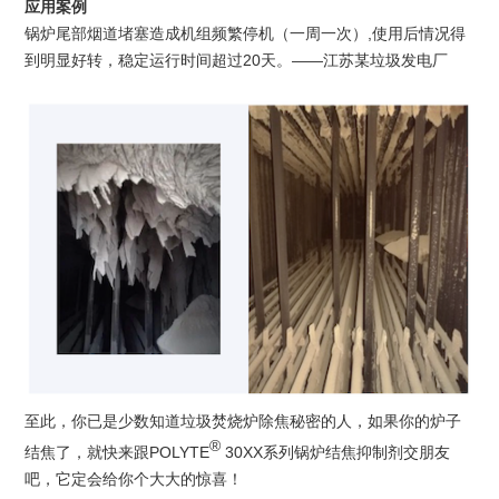
应用案例
锅炉尾部烟道堵塞造成机组频繁停机（一周一次）
,
使用后情况得
到明显好转，稳定运行时间超过
20
天。
——
江苏某垃圾发电厂
至此，你已是少数知道垃圾焚烧炉除焦秘密的人，如果你的炉子
®️
结焦了，就快来跟
POLYTE
30XX
系列锅炉结焦抑制剂交朋友
吧，它定会给你个大大的惊喜！