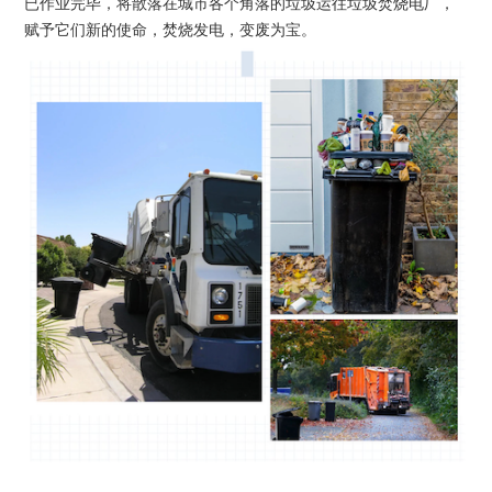
已作业完毕，将散落在城市各个角落的垃圾运往垃圾焚烧电厂，
赋予
它们新
的
使命
，焚烧发电，
变废为宝。