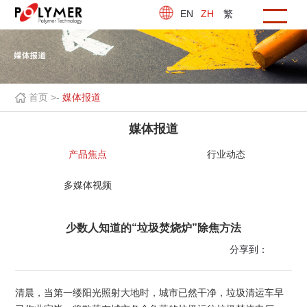
EN
ZH
繁
首页 >
-
媒体报道
媒体报道
产品焦点
行业动态
多媒体视频
少数人知道的“垃圾焚烧炉”除焦方法
分享到：
清晨，当第一缕阳光照射大地时，城市已然干净，垃圾清运车早