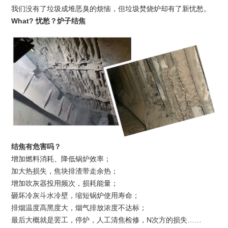
我们没有了垃圾成堆恶臭的烦恼，但垃圾焚烧炉却有了新忧愁。
What?
忧愁？炉子结焦
结焦有危害吗？
增加燃料消耗、降低锅炉效率；
加大热损失，焦块排渣带走余热；
增加吹灰器投用频次，损耗能量；
砸坏冷灰斗水冷壁，缩短锅炉使用寿命；
排烟温度高黑度大，烟气排放浓度不达标；
最后大概就是罢工，停炉，人工清焦检修，
N
次方的损失
……