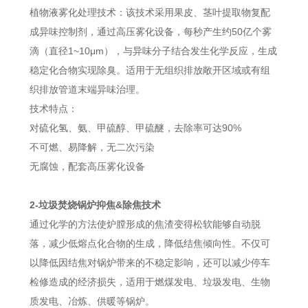
植物液雾化处理技术：该技术采用果皮、茎叶提取物复配
成异味控制剂，通过高压雾化设备，每秒产生约50亿个雾
滴（直径1~10μm），与异味分子结合发生化学反应，生成
稳定化合物实现除臭。适用于无组织排放敞开区域或有组
织排放管道末端异味治理。
技术特点：
对硫化氢、氨、甲硫醇、甲硫醚，去除率可达90%
不可燃、易降解，无二次污染
无腐蚀，配套高压雾化设备
2-垃圾焚烧锅炉抑焦&除焦技术
通过化学的方法使炉膛形成的焦渣变得松软能够自动脱
落，减少低熔点化合物的生成，降低结焦倾向性。不仅可
以降低因结焦对锅炉带来的不稳定影响，还可以减少停车
检修造成的经济损失，适用于燃煤发电、垃圾发电、生物
质发电、冶炼、供暖等锅炉。