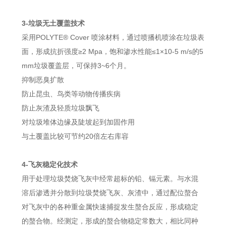
3-垃圾无土覆盖技术
采用POLYTE® Cover 喷涂材料，通过喷播机喷涂在垃圾表
面，形成抗折强度≥2 Mpa，饱和渗水性能≤1×10-5 m/s的5
mm垃圾覆盖层，可保持3~6个月。
抑制恶臭扩散
防止昆虫、鸟类等动物传播疾病
防止灰渣及轻质垃圾飘飞
对垃圾堆体边缘及陡坡起到加固作用
与土覆盖比较可节约20倍左右库容
4-飞灰稳定化技术
用于处理垃圾焚烧飞灰中经常超标的铅、镉元素。与水混
溶后渗透并分散到垃圾焚烧飞灰、灰渣中，通过配位螯合
对飞灰中的各种重金属快速捕捉发生螯合反应，形成稳定
的螯合物。经测定，形成的螯合物稳定常数大，相比同种